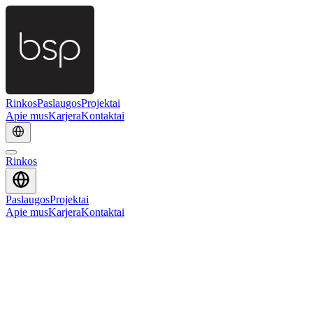
Rinkos
Paslaugos
Projektai
Apie mus
Karjera
Kontaktai
Rinkos
Paslaugos
Projektai
Apie mus
Karjera
Kontaktai
REHAU plastiko gamykla
Atgal