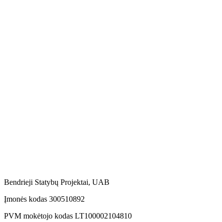
Susisiekite
Savanorių ave. 187, LT-50177 Kaunas
Administracija
info@bspgroup.eu
+370 614 15160
Pardavimai
sales@bspgroup.eu
+370 614 15160
Žemėlapis neįkeltas
Įkėlus Google Maps nustatomi Google
slapukai.
Įkelti žemėlapį
Bendrieji Statybų Projektai, UAB
Įmonės kodas 300510892
PVM mokėtojo kodas LT100002104810